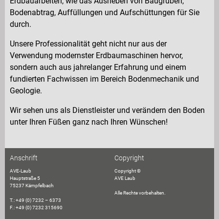
Erdbauarbeiten, wie das Ausheben von Baugruben,
Bodenabtrag, Auffüllungen und Aufschüttungen für Sie
durch.
Unsere Professionalität geht nicht nur aus der
Verwendung modernster Erdbaumaschinen hervor,
sondern auch aus jahrelanger Erfahrung und einem
fundierten Fachwissen im Bereich Bodenmechanik und
Geologie.
Wir sehen uns als Dienstleister und verändern den Boden
unter Ihren Füßen ganz nach Ihren Wünschen!
Anschrift
Copyright
AVE-Laub
Copyright ©
Hauptstraße 5
AVE Laub
75237 Kämpfelbach
Alle Rechte vorbehalten.
T.: +49 (0) 7232 – 6373
F.: +49 (0) 7232 315690