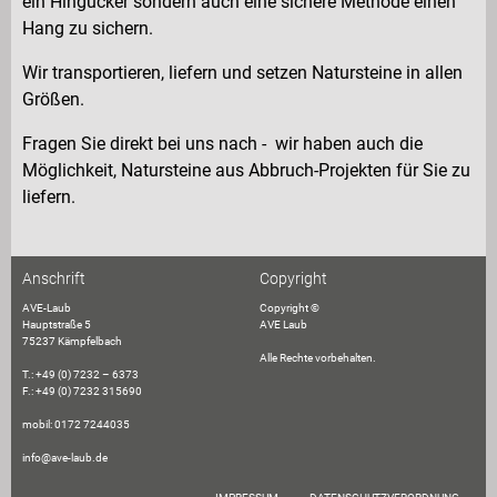
ein Hingucker sondern auch eine sichere Methode einen
Hang zu sichern.
Wir transportieren, liefern und setzen Natursteine in allen
Größen.
Fragen Sie direkt bei uns nach - wir haben auch die
Möglichkeit, Natursteine aus Abbruch-Projekten für Sie zu
liefern.
Anschrift
Copyright
AVE-Laub
Copyright ©
Hauptstraße 5
AVE Laub
75237 Kämpfelbach
Alle Rechte vorbehalten.
T.: +49 (0) 7232 – 6373
F.: +49 (0) 7232 315690
mobil: 0172 7244035
info@ave-laub.de